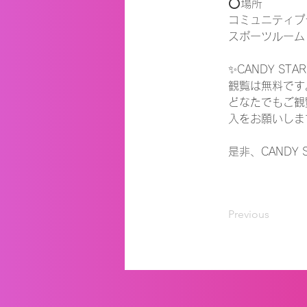
⭕️場所

コミュニティプラ
スポーツルーム

✨CANDY S
観覧は無料です。
どなたでもご観
入をお願いしま
是非、CANDY
Previous