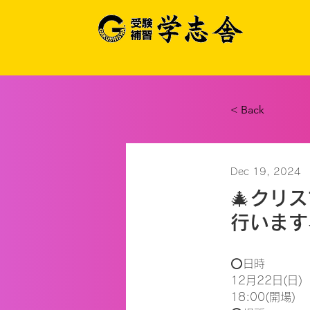
< Back
Dec 19, 2024
🎄クリ
行います
⭕️日時

12月22日(日)

18:00(開場)   