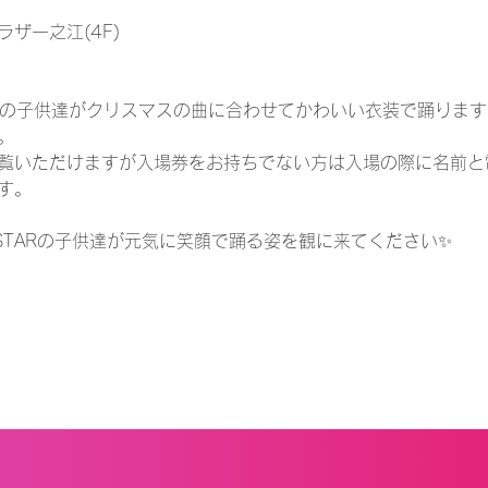
ザ一之江(4F)

TARの子供達がクリスマスの曲に合わせてかわいい衣装で踊ります‼️


覧いただけますが入場券をお持ちでない方は入場の際に名前と
す。

 STARの子供達が元気に笑顔で踊る姿を観に来てください✨