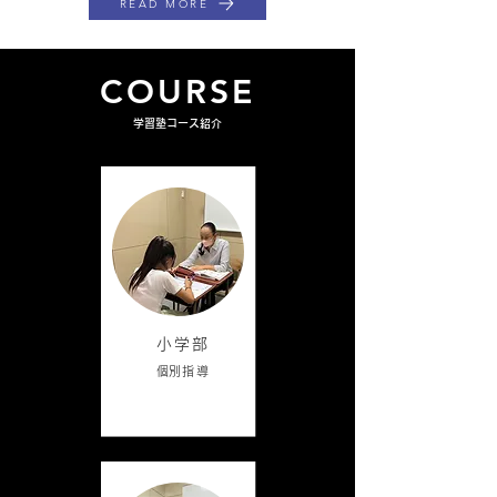
READ MORE
COURSE
​学習塾コース紹介
小学部
​個別指導