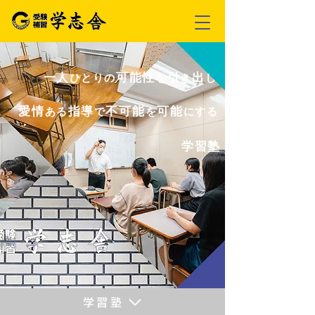
一人
可能性
引
出
ひとりの
を
き
し
愛情
指導
不可
能
可
能
ある
で
を
にする
学習塾
学習塾