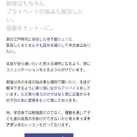
勉強はもちろん、
プライベートの悩みも解決した
い。
信頼をモットーに。
昔の江戸時代に存在した
寺子屋
のような
堅苦しくなくなんでも話せる場
として学志舎はあり
たい。
生徒が自ら通いたいと思える場所になるよう、
常に
コミュニケーションをとるよう心がけています。
勉強以外の生徒の悩み事も個別で聞いたり、生徒が
解決できるように寄り添いながらアドバイスをして
います。
ただ寄り添うだけではなく常に正面からそ
の子のために愛情をもって接しております。
尚、学志舎では勉強面だけでなく、運動を通して子
ども達の成長の手助けができないかと考え
キッズチ
アダンス
のレッスンも行っております。