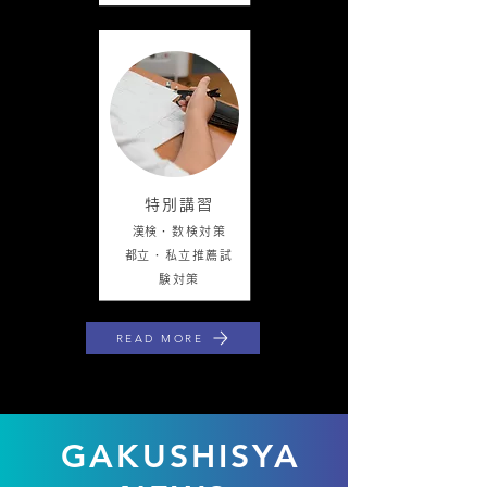
特別講習
​漢検
・数
検対策
​都立・私立推薦試
験対策
READ MORE
GAKUSHISYA