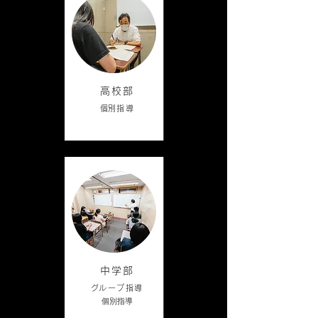
高校部
​個別指導
中学部
​グループ
指導
​個別指導