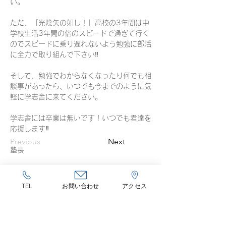
い。
ただ、「光陰矢の如し！」高校の3年間は中
学校生活3年間の倍のスピードで過ぎて行く
のでスピードに乗り遅れないよう勉強に部活
に全力で取り組んで下さい‼️
そして、勉強でわからなくなったり何でも相
談事があったら、いつでも今までのように気
軽に学志舎に来てください。
学志舎には卒業は無いです！いつでも君達を
応援します‼️
Previous
Next
塾長
TEL
お問い合わせ
アクセス
学志舎