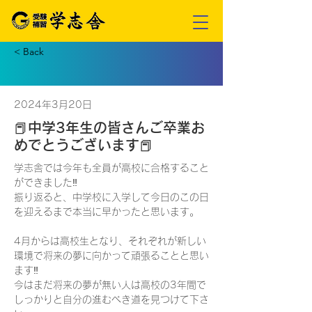
< Back
2024年3月20日
📕中学3年生の皆さんご卒業お
めでとうございます📕
学志舎では今年も全員が高校に合格すること
ができました‼️
振り返ると、中学校に入学して今日のこの日
を迎えるまで本当に早かったと思います。
4月からは高校生となり、それぞれが新しい
環境で将来の夢に向かって頑張ることと思い
ます‼️  
今はまだ将来の夢が無い人は高校の3年間で
しっかりと自分の進むべき道を見つけて下さ